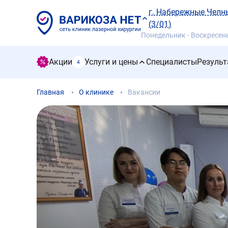
г. Набережные Челны
(3/01)
Понедельник - Воскресенье
Акции
Услуги и цены
Специалисты
Результ
4
Главная
О клинике
Вакансии