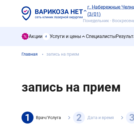
г. Набережные Челны
(3/01)
Понедельник - Воскресенье
Акции
Услуги и цены
Специалисты
Результ
4
Главная
запись на прием
запись на прием
1
2
Врач/Услуга
Дата и время