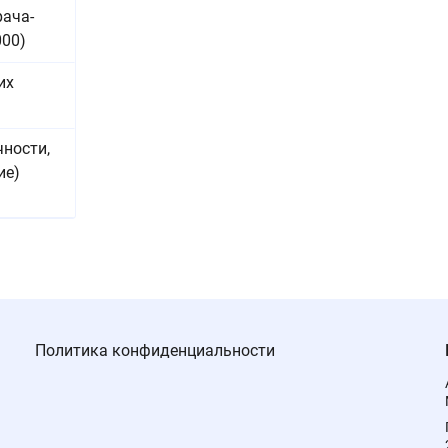
рача-
000)
их
чности,
ие)
Политика конфиденциальности