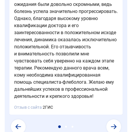
ожидания были довольно скромными, ведь
видимой
риск
выздоровление.
болезнь успела значительно прогрессировать.
причины
рецидива.
у
Однако, благодаря высокому уровню
пациентов
квалификации доктора и его
с
заинтересованности в положительном исходе
варикозом.
лечения, динамика оказалась исключительно
Если
положительной. Его отзывчивость
рана
и внимательность позволили мне
не
чувствовать себя уверенно на каждом этапе
заживает
терапии. Рекомендую данного врача всем,
более
кому необходима квалифицированная
2
помощь специалиста-флеболога. Желаю ему
недель
дальнейших успехов в профессиональной
—
нужно
деятельности и крепкого здоровья!
срочно
Отзыв с сайта
2ГИС
обратиться
к
флебологу.