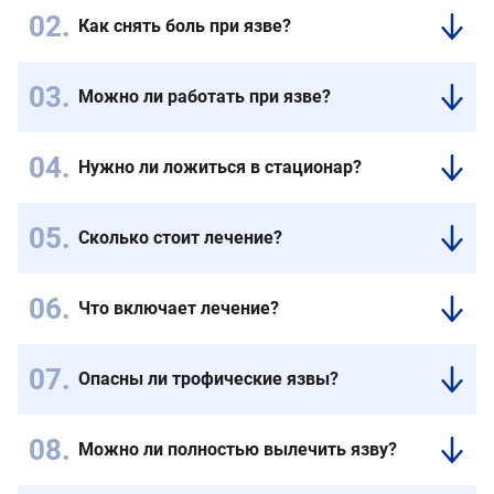
Как снять боль при язве?
Используются
местные
Можно ли работать при язве?
и
На
системные
ранних
препараты,
Нужно ли ложиться в стационар?
стадиях
а
Нет,
—
также
всё
возможно.
перевязки,
Сколько стоит лечение?
лечение
При
улучшающие
Стоимость
проводится
осложнениях
кровоток.
зависит
амбулаторно.
лучше
После
Что включает лечение?
от
После
соблюдать
устранения
Осмотр
стадии
процедуры
щадящий
причины
и
язвы
вы
режим.
боли
Опасны ли трофические язвы?
УЗИ
и
возвращаетесь
Врач
проходят.
Да.
вен,
объёма
домой
даст
При
обработка
процедур.
и
персональные
Можно ли полностью вылечить язву?
запущенном
язвы,
Точную
продолжаете
рекомендации.
Да,
процессе
местная
цену
курс