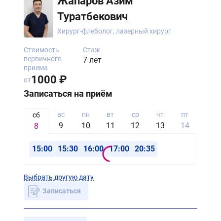
Жапаров Азим
Туратбекович
Хирург-флеболог, лазерный хирург
Стоимость
Стаж
первичного
7 лет
приема
1000 ₽
от
Записаться на приём
вс
пн
вт
ср
чт
пт
сб
сб
9
10
11
12
13
14
15
8
15:00
15:30
16:00
17:00
20:35
Выбрать другую дату
Записаться