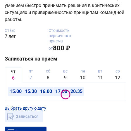
умением быстро принимать решения в критических
ситуациях и приверженностью принципам командной
работы.
Стаж
Стоимость
первичного
7 лет
приема
800 ₽
от
Записаться на приём
пт
сб
вс
пн
вт
ср
чт
7
8
9
10
11
12
6
15:00
15:30
16:00
17:00
20:35
Выбрать другую дату
Записаться