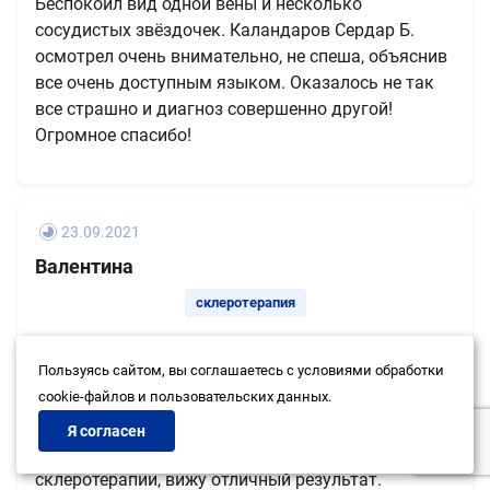
Беспокоил вид одной вены и несколько
сосудистых звёздочек. Каландаров Сердар Б.
осмотрел очень внимательно, не спеша, объяснив
все очень доступным языком. Оказалось не так
все страшно и диагноз совершенно другой!
Огромное спасибо!
23.09.2021
Валентина
склеротерапия
Пользуясь сайтом, вы соглашаетесь с условиями обработки
Хочу выразить благодарность врачу хирургу-
cookie-файлов и пользовательских данных.
флебологу Уразову Илхомджону Холбозоровичу
профессионализм, внимательное и доброе
Я согласен
отношение к пациентам! Посетив 4 процедуры
склеротерапии, вижу отличный результат.