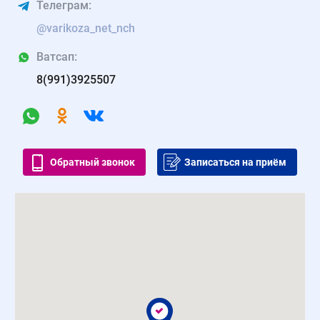
Телеграм:
@varikoza_net_nch
Ватсап:
8(991)3925507
Обратный звонок
Записаться на приём