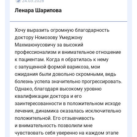
прошлых
24.03.2026
выявляется
—
обследований,
варикоз,
​Ленара Шарипова​
«венозный
если
и
подиум»,
они
важно
который
есть.
вовремя
Хочу выразить огромную благодарность
позволяет
начать
без
доктору Номозову Умеджону
наблюдение.
дополнительных
Махмаюнусовичу за высокий
нагрузок
профессионализм и внимательное отношение
для
к пациентам. Когда я обратилась к нему
пациента
с запущенной формой варикоза​, мои
провести
ожидания были довольно скромными, ведь
ультразвуковое
болезнь успела значительно прогрессировать.
исследование
Однако, благодаря высокому уровню
вен
квалификации доктора и его
ног,
заинтересованности в положительном исходе
что
лечения, динамика оказалась исключительно
особенно
важно
положительной. Его отзывчивость
для
и внимательность позволили мне
пожилых
чувствовать себя уверенно на каждом этапе