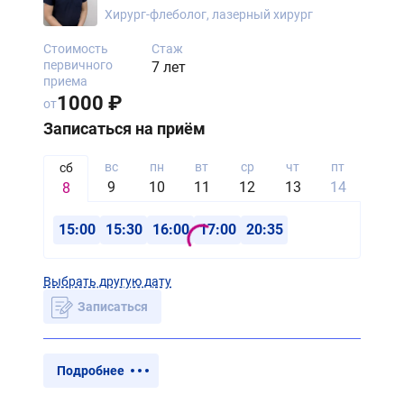
Хирург-флеболог, лазерный хирург
Стоимость
Стаж
первичного
7 лет
приема
1000 ₽
от
Записаться на приём
вс
пн
вт
ср
чт
пт
сб
сб
9
10
11
12
13
14
15
8
15:00
15:30
16:00
17:00
20:35
Выбрать другую дату
Записаться
Подробнее