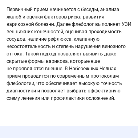
Первичный прием начинается с беседы, анализа
П
жалоб и оценки факторов риска развития
о
варикозной болезни. Далее флеболог выполняет УЗИ
з
вен нижних конечностей, оценивая проходимость
п
сосудов, наличие рефлюкса, клапанную
с
несостоятельность и степень нарушения венозного
в
оттока. Такой подход позволяет выявить даже
о
скрытые формы варикоза, которые еще
п
не проявляются внешне. В Набережных Челнах
н
прием проводится по современным протоколам
и
флебологии, что обеспечивает высокую точность
в
диагностики и позволяет выбрать эффективную
и
схему лечения или профилактики осложнений.
и
п