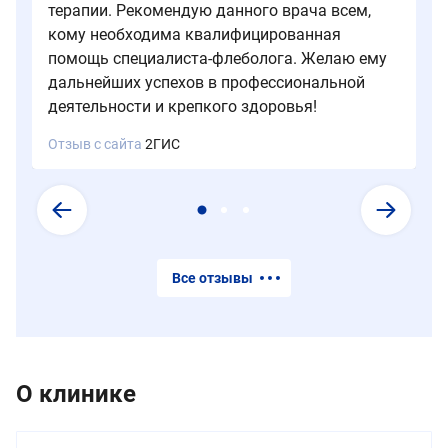
пациентов.
терапии. Рекомендую данного врача всем,
Весь
кому необходима квалифицированная
сеанс
помощь специалиста-флеболога. Желаю ему
занимает
дальнейших успехов в профессиональной
около
деятельности и крепкого здоровья!
30−40
минут.
Отзыв с сайта
2ГИС
Все отзывы
О клинике