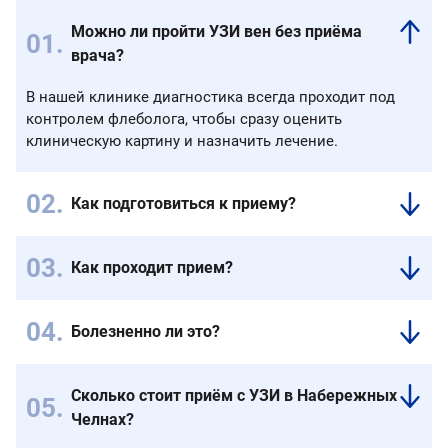
Можно ли пройти УЗИ вен без приёма
врача?
В нашей клинике диагностика всегда проходит под
контролем флеболога, чтобы сразу оценить
клиническую картину и назначить лечение.
Как подготовиться к приему?
Специальной
подготовки
Как проходит прием?
не
Для
требуется.
доступа
УЗИ
Болезненно ли это?
к
делается
Нет.
исследуемым
от
УЗИ
сосудам
паха
Сколько стоит приём с УЗИ в Набережных
абсолютно
необходимо
до
Челнах?
безболезненно,
снять
пятки,
неинвазивно
Стоимость
одежду,
для