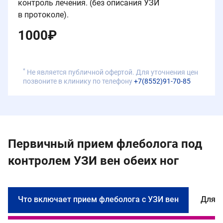
контроль лечения. (без описания УЗИ
в протоколе).
1000
₽
*
Не является публичной офертой. Для уточнения цен
позвоните в клинику по телефону
+7(8552)91-70-85
Первичный прием флеболога под
контролем УЗИ вен обеих ног
Что включает прием флеболога с УЗИ вен
Для к