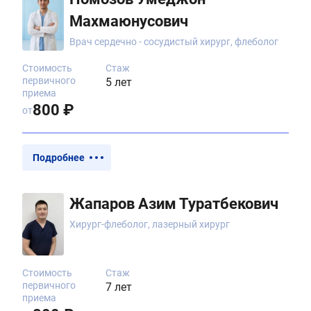
Махмаюнусович
Врач сердечно - сосудистый хирург, флеболог
Стоимость
Стаж
первичного
5 лет
приема
800 ₽
от
Подробнее
Жапаров Азим Туратбекович
Хирург-флеболог, лазерный хирург
Стоимость
Стаж
первичного
7 лет
приема