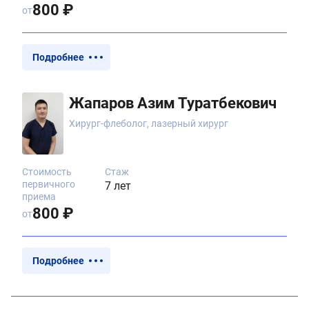
800 ₽
от
Подробнее
Жапаров Азим Туратбекович
Хирург-флеболог, лазерный хирург
Стоимость
Стаж
первичного
7 лет
приема
800 ₽
от
Подробнее