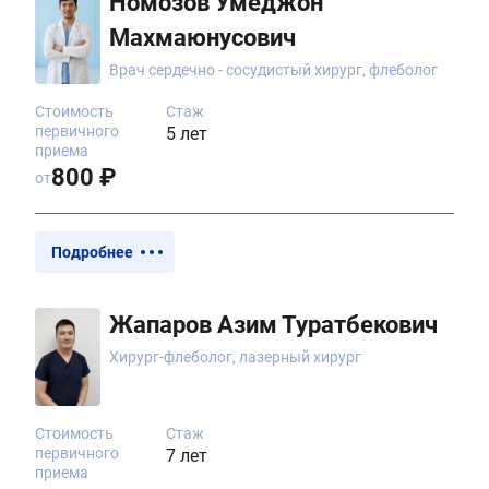
Номозов Умеджон
Махмаюнусович
Врач сердечно - сосудистый хирург, флеболог
Стоимость
Стаж
первичного
5 лет
приема
800 ₽
от
Подробнее
Жапаров Азим Туратбекович
Хирург-флеболог, лазерный хирург
Стоимость
Стаж
первичного
7 лет
приема