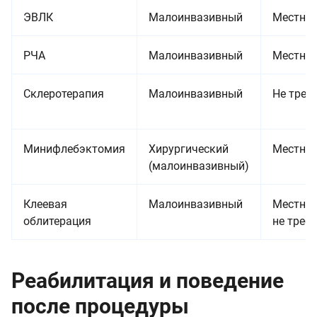
ЭВЛК
Малоинвазивный
Местна
РЧА
Малоинвазивный
Местна
Склеротерапия
Малоинвазивный
Не треб
Минифлебэктомия
Хирургический
Местна
(малоинвазивный)
Клеевая
Малоинвазивный
Местная
облитерация
не треб
Реабилитация и поведение
после процедуры