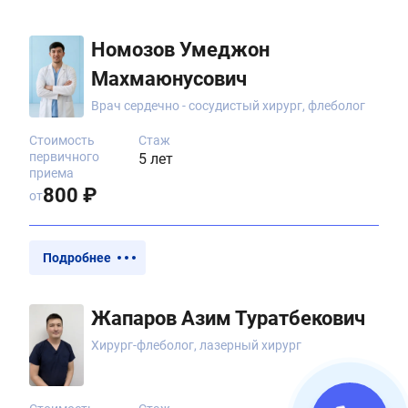
Номозов Умеджон
Махмаюнусович
Врач сердечно - сосудистый хирург, флеболог
Стоимость
Стаж
первичного
5 лет
приема
800 ₽
от
Подробнее
Жапаров Азим Туратбекович
Хирург-флеболог, лазерный хирург