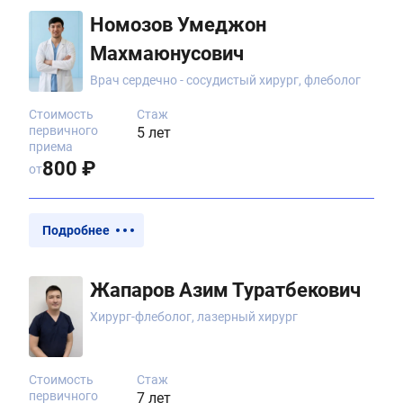
Номозов Умеджон
Махмаюнусович
Врач сердечно - сосудистый хирург, флеболог
Стоимость
Стаж
первичного
5 лет
приема
800 ₽
от
Подробнее
Жапаров Азим Туратбекович
Хирург-флеболог, лазерный хирург
Стоимость
Стаж
первичного
7 лет